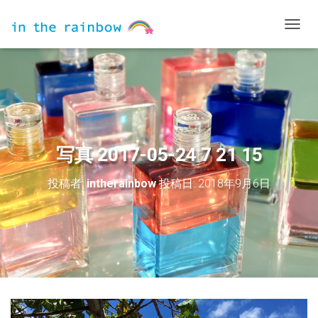
ナ
ビ
ゲ
ー
シ
ョ
ン
を
切
写真 2017-05-24 7 21 15
り
替
投稿者:
intherainbow
投稿日:
2018年9月6日
え