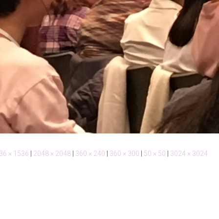
36 × 1536
|
2048 × 2048
|
360 × 240
|
360 × 300
|
50 × 50
|
3024 × 3024