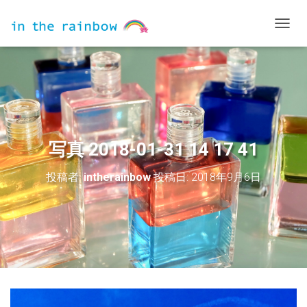
ナ
ビ
ゲ
ー
シ
ョ
ン
を
切
写真 2018-01-31 14 17 41
り
替
投稿者:
intherainbow
投稿日:
2018年9月6日
え