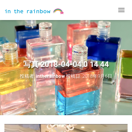
ナ
ビ
ゲ
ー
シ
ョ
ン
を
切
写真 2018-04-04 0 14 44
り
替
投稿者:
intherainbow
投稿日:
2018年9月6日
え