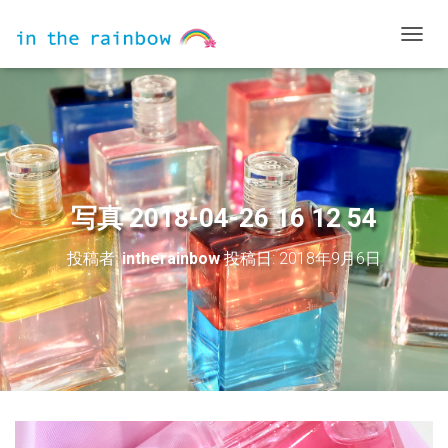
ナ
ビ
ゲ
ー
シ
ョ
ン
を
切
写真 2018-04-26 16 12 54
り
替
投稿者:
intherainbow
投稿日:
2018年9月6日
え