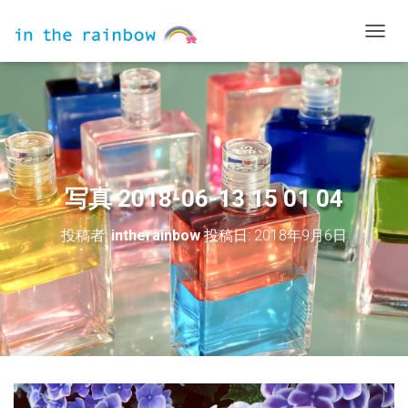
ナ
ビ
ゲ
ー
シ
ョ
ン
を
切
写真 2018-06-13 15 01 04
り
替
投稿者:
intherainbow
投稿日:
2018年9月6日
え