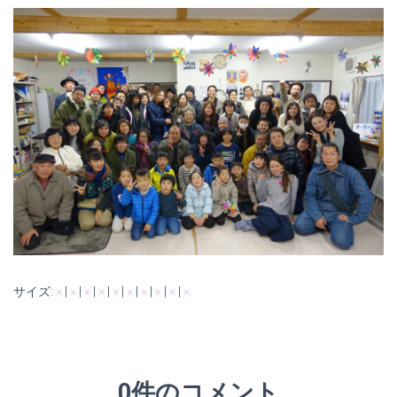
サイズ:
×
|
×
|
×
|
×
|
×
|
×
|
×
|
×
|
×
|
×
0件のコメント