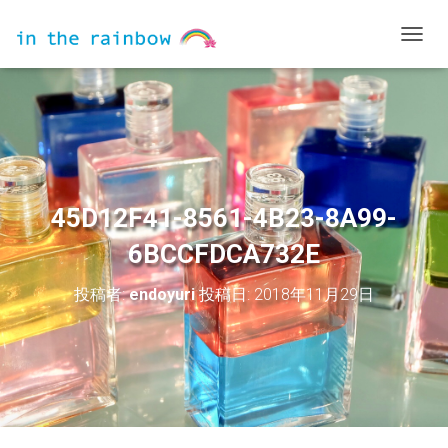
ナ
ビ
ゲ
ー
シ
ョ
ン
を
切
45D12F41-8561-4B23-8A99-
り
替
6BCCFDCA732E
え
投稿者:
endoyuri
投稿日:
2018年11月29日