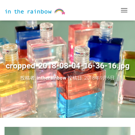
ナ
ビ
ゲ
ー
シ
ョ
ン
を
切
cropped-2018-08-04-16-36-16.jpg
り
替
投稿者:
intherainbow
投稿日:
2018年9月6日
え