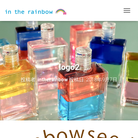
ナ
ビ
ゲ
ー
シ
ョ
ン
を
切
logo2
り
替
投稿者:
intherainbow
投稿日:
2018年9月7日
え