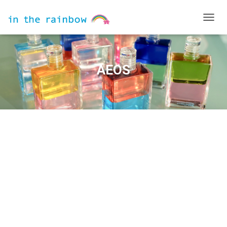
ナ
ビ
ゲ
ー
シ
AEOS
ョ
ン
を
切
り
替
え