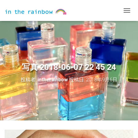
ナ
ビ
ゲ
ー
シ
ョ
ン
を
切
写真 2018-06-07 22 45 24
り
替
投稿者:
intherainbow
投稿日:
2018年9月6日
え