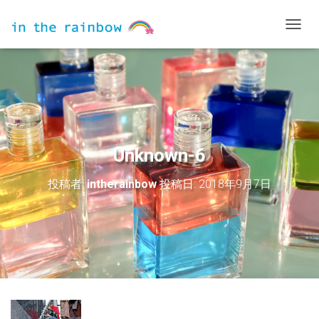
ナ
ビ
ゲ
ー
シ
ョ
ン
を
切
Unknown-6
り
替
投稿者:
intherainbow
投稿日:
2018年9月7日
え